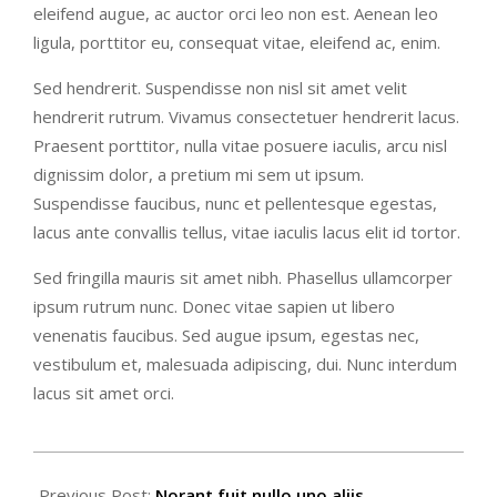
eleifend augue, ac auctor orci leo non est. Aenean leo
ligula, porttitor eu, consequat vitae, eleifend ac, enim.
Sed hendrerit. Suspendisse non nisl sit amet velit
hendrerit rutrum. Vivamus consectetuer hendrerit lacus.
Praesent porttitor, nulla vitae posuere iaculis, arcu nisl
dignissim dolor, a pretium mi sem ut ipsum.
Suspendisse faucibus, nunc et pellentesque egestas,
lacus ante convallis tellus, vitae iaculis lacus elit id tortor.
Sed fringilla mauris sit amet nibh. Phasellus ullamcorper
ipsum rutrum nunc. Donec vitae sapien ut libero
venenatis faucibus. Sed augue ipsum, egestas nec,
vestibulum et, malesuada adipiscing, dui. Nunc interdum
lacus sit amet orci.
2018-
09-
Previous Post:
Norant fuit nullo uno aliis