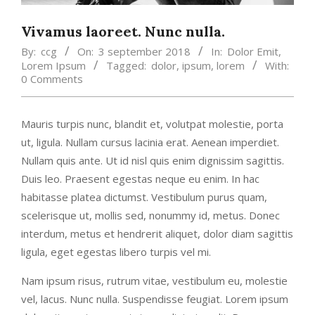
Vivamus laoreet. Nunc nulla.
By:
ccg
On:
3 september 2018
In:
Dolor Emit
,
Lorem Ipsum
Tagged:
dolor
,
ipsum
,
lorem
With:
0 Comments
Mauris turpis nunc, blandit et, volutpat molestie, porta
ut, ligula. Nullam cursus lacinia erat. Aenean imperdiet.
Nullam quis ante. Ut id nisl quis enim dignissim sagittis.
Duis leo. Praesent egestas neque eu enim. In hac
habitasse platea dictumst. Vestibulum purus quam,
scelerisque ut, mollis sed, nonummy id, metus. Donec
interdum, metus et hendrerit aliquet, dolor diam sagittis
ligula, eget egestas libero turpis vel mi.
Nam ipsum risus, rutrum vitae, vestibulum eu, molestie
vel, lacus. Nunc nulla. Suspendisse feugiat. Lorem ipsum