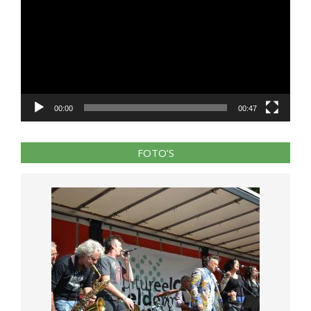
00:00
00:47
FOTO’S