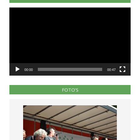
Videospeler
00:00
00:47
FOTO’S