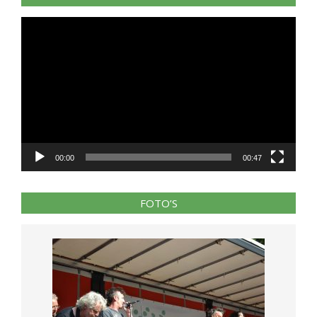
Videospeler
00:00
00:47
FOTO’S