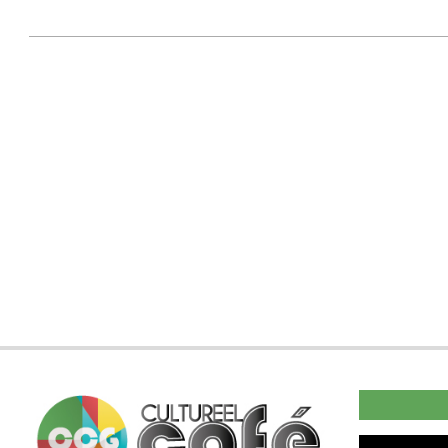
2019-
09-
20
Videospeler