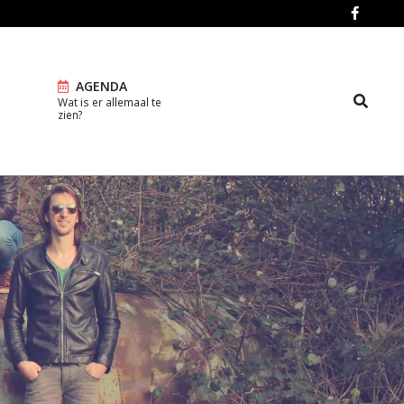
AGENDA
Search
Wat is er allemaal te
Prim
zien?
Navi
Men