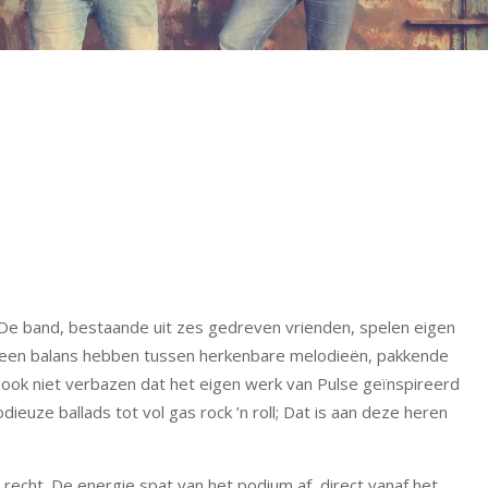
. De band, bestaande uit zes gedreven vrienden, spelen eigen
e een balans hebben tussen herkenbare melodieën, pakkende
an ook niet verbazen dat het eigen werk van Pulse geïnspireerd
ieuze ballads tot vol gas rock ’n roll; Dat is aan deze heren
echt. De energie spat van het podium af, direct vanaf het