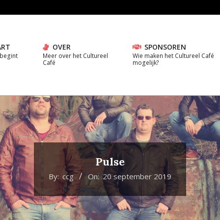
ART
OVER
SPONSOREN
 begint
Meer over het Cultureel
Wie maken het Cultureel Café
Café
mogelijk?
Pulse
By:
ccg
On:
20 september 2019