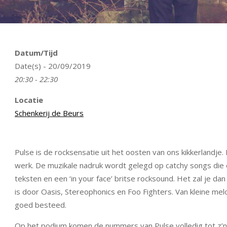
Datum/Tijd
Date(s) - 20/09/2019
20:30 - 22:30
Locatie
Schenkerij de Beurs
Pulse is de rocksensatie uit het oosten van ons kikkerlandje
werk. De muzikale nadruk wordt gelegd op catchy songs di
teksten en een ‘in your face’ britse rocksound. Het zal je d
is door Oasis, Stereophonics en Foo Fighters. Van kleine melod
goed besteed.
Op het podium komen de nummers van Pulse volledig tot z’n r