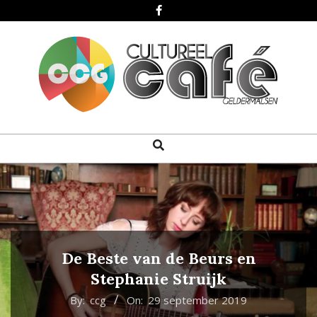
Skip
to
content
CULTUREEL
Search
Primary
CAFÉ
Navigation
GELDERMALSEN
Menu
De Beste van de Beurs en
Stephanie Struijk
By:
ccg
On:
29 september 2019