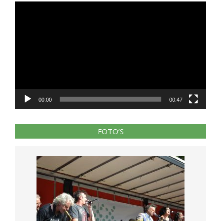
Videospeler
00:00
00:47
FOTO’S